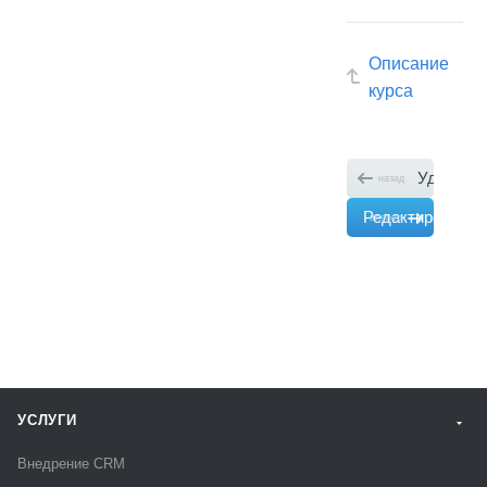
Описание
курса
Удаление
назад
Редактирование
вперед
УСЛУГИ
Внедрение CRM