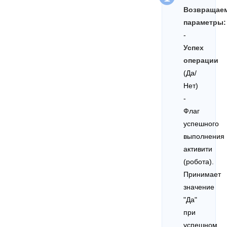
Возвращае
параметры:
-
Успех
операции
(Да/
Нет)
-
Флаг
успешного
выполнения
активити
(робота).
Принимает
значение
"Да"
при
успешном