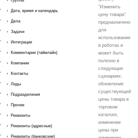
Группы
"Изменить
Дата, время и календарь
цену товара"
Дела
предназначено
для
Задачи
использования
Интеграции
в роботах и
может быть
Комментарии (таймлайн)
полезно в
Компании
следующих
Контакты
сценариях:
обновление
Лиды
существующей
Подразделения
цены товара в
Прочее
торговом
каталоге,
Реквизиты
изменение
Реквизиты (адресные)
цены при
Реквизиты (банковские)
изменении