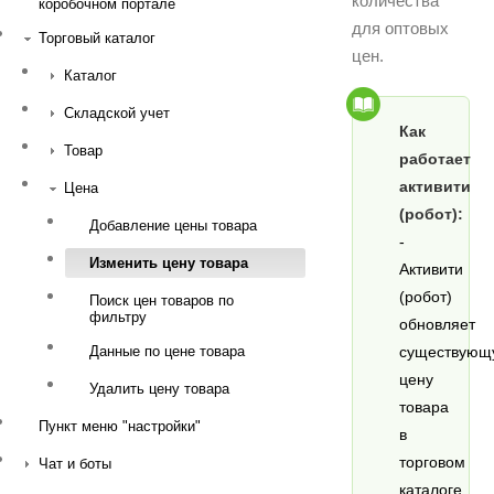
количества
коробочном портале
для оптовых
Торговый каталог
цен.
Каталог
Складской учет
Как
Товар
работает
активити
Цена
(робот):
Добавление цены товара
-
Изменить цену товара
Активити
(робот)
Поиск цен товаров по
фильтру
обновляет
существующ
Данные по цене товара
цену
Удалить цену товара
товара
Пункт меню "настройки"
в
торговом
Чат и боты
каталоге