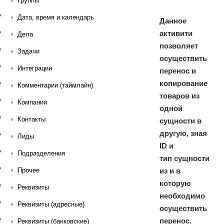
Группы
Дата, время и календарь
Данное
активити
Дела
позволяет
Задачи
осуществить
Интеграции
перенос и
копирование
Комментарии (таймлайн)
товаров из
Компании
одной
Контакты
сущности в
другую, зная
Лиды
ID и
Подразделения
тип сущности
из и в
Прочее
которую
Реквизиты
необходимо
Реквизиты (адресные)
осуществить
перенос.
Реквизиты (банковские)