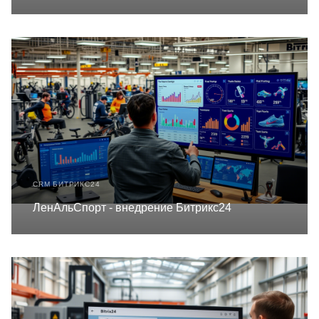
CRM БИТРИКС24
ЛенАльСпорт - внедрение Битрикс24