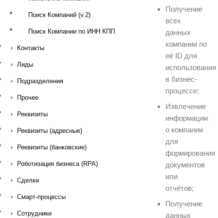
Получение
Поиск Компаний (v.2)
всех
Поиск Компании по ИНН КПП
данных
компании по
Контакты
её ID для
Лиды
использования
в бизнес-
Подразделения
процессе;
Прочее
Извлечение
Реквизиты
информации
о компании
Реквизиты (адресные)
для
Реквизиты (банковские)
формирования
Роботизация бизнеса (RPA)
документов
или
Сделки
отчётов;
Смарт-процессы
Получение
Сотрудники
данных