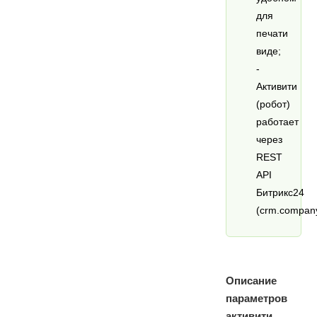
для
печати
виде;
-
Активити
(робот)
работает
через
REST
API
Битрикс24
(crm.company
Описание
параметров
активити