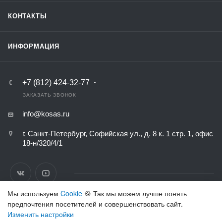
КОНТАКТЫ
ИНФОРМАЦИЯ
+7 (812) 424-32-77
ЗАКАЗАТЬ ЗВОНОК
info@kosas.ru
г. Санкт-Петербург, Софийская ул., д. 8 к. 1 стр. 1, офис
18-н/320/4/1
Мы используем
Cookie
🍪 Так мы можем лучше понять
предпочтения посетителей и совершенствовать сайт.
ВЕРСИЯ ДЛЯ ПЕЧАТИ
Изменить настройки
ПОЛИТИКА КОНФИДЕНЦИАЛЬНОСТИ