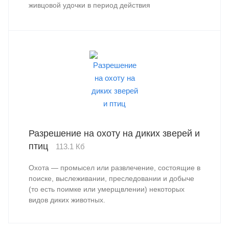
живцовой удочки в период действия
двухмесячника по охране рыбных запасов. Время
действия двухмесячника с 10 апреля по 10 июня
или немного меняется в зависимости от
особенностей погодных условий.
Разрешение на охоту на диких зверей и
птиц
113.1 Кб
Охота — промысел или развлечение, состоящие в
поиске, выслеживании, преследовании и добыче
(то есть поимке или умерщвлении) некоторых
видов диких животных.