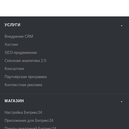
УСЛУГИ
Внедрение CRM
Хостинг
SEO-продвижение
Сквозная аналитика 2.0
Консалтинг
Партнёрская программа
Контекстная реклама
МАГАЗИН
Настройка Битрикс24
Приложения для Битрикс24
Пакеты внедрений Битрикс24