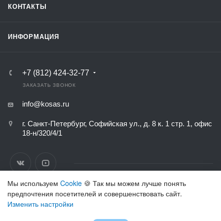
КОНТАКТЫ
ИНФОРМАЦИЯ
+7 (812) 424-32-77
ЗАКАЗАТЬ ЗВОНОК
info@kosas.ru
г. Санкт-Петербург, Софийская ул., д. 8 к. 1 стр. 1, офис
18-н/320/4/1
Мы используем
Cookie
🍪 Так мы можем лучше понять
предпочтения посетителей и совершенствовать сайт.
ВЕРСИЯ ДЛЯ ПЕЧАТИ
Изменить настройки
ПОЛИТИКА КОНФИДЕНЦИАЛЬНОСТИ