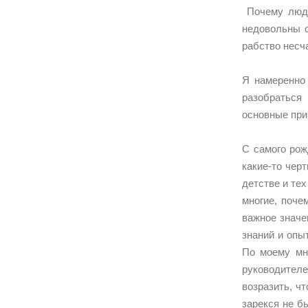
Почему люди 
недовольны с
рабство несч
Я намеренно 
разобраться 
основные при
С самого рож
какие-то чер
детстве и те
многие, поче
важное значе
знаний и опы
По моему мн
руководителе
возразить, ч
зарекся не бы