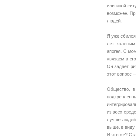
или иной сит
возможен. Пр
людей.
Я уже сбился
лет каленым
апогея. С мо
увязаем в ег
Он задает ри
этот вопрос 
Общество, в
подкрепленны
интегрировал
из всех сред
лучше людей 
выше, в виду
И что же? Ста