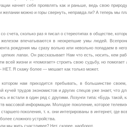
уации начнет себя проявлять как и раньше, ведь свою природ
и желании можно и горы свернуть, неправда ли? А теперь мы пла
 со счета, сколько раз я писал о стереотипах в обществе, кото
 железом впечатываются в неокрепшие умы людей. Всепрони
мента рождения мы сразу вольно или невольно попадаем в него
о цепких лапах. Он рассказывает Нам что есть, носить, кем раб
тм всей жизни и «помогает» строить свою судьбу, но помогает
— НЕТ. Я скажу более — мешает как только может.
 котором нам приходится пребывать, в большинстве своем,
й кучей трудов экономистов и других спецов уже знает, что д
ись и встали в один ряд с другими. Лозунги типа: «Будь такой,
ств массовой информации. Молодое поколение, которое телеви
старшего поколения, т. к. они интегрированы в интернет, где в
 более сложного устройства.
ли мы жить счастливее? Нет, скорее, наоборот.