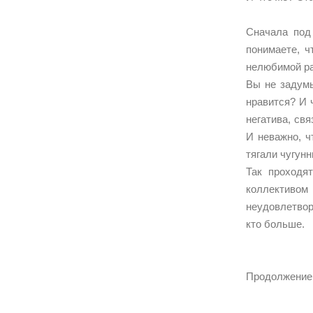
Сначала под
понимаете, ч
нелюбимой ра
Вы не задумы
нравится? И 
негатива, свя
И неважно, ч
тягали чугун
Так проходя
коллективом 
неудовлетворе
кто больше.
Продолжение 