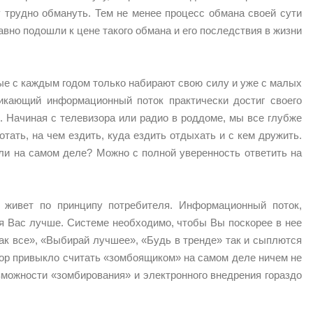
у трудно обмануть. Тем не менее процесс обмана своей сути
вно подошли к цене такого обмана и его последствия в жизни
рые с каждым годом только набирают свою силу и уже с малых
кающий информационный поток практически достиг своего
. Начиная с телевизора или радио в роддоме, мы все глубже
отать, на чем ездить, куда ездить отдыхать и с кем дружить.
 ли на самом деле? Можно с полной уверенность ответить на
 живет по принципу потребителя. Информационный поток,
ля Вас лучше. Системе необходимо, чтобы Вы поскорее в нее
 как все», «Выбирай лучшее», «Будь в тренде» так и сыплются
зор привыкло считать «зомбоящиком» на самом деле ничем не
озможности «зомбирования» и электронного внедрения гораздо