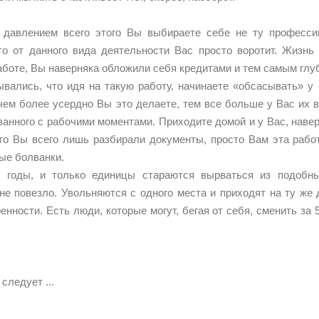
 давлением всего этого Вы выбираете себе не ту професси
то от данного вида деятельности Вас просто воротит. Жизнь
боте, Вы наверняка обложили себя кредитами и тем самым глу
вались, что идя на такую работу, начинаете «обсасывать» у 
чем более усердно Вы это делаете, тем все больше у Вас их 
занного с рабочими моментами. Приходите домой и у Вас, наверня
то Вы всего лишь разбирали документы, просто Вам эта рабо
ные болванки.
т годы, и только единицы стараются вырваться из подобны
не повезло. Увольняются с одного места и приходят на ту же 
нности. Есть люди, которые могут, бегая от себя, сменить за 5
следует ...