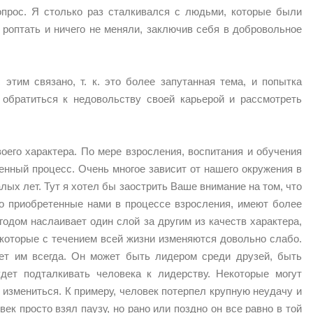
прос. Я столько раз сталкивался с людьми, которые были
роптать и ничего не меняли, заключив себя в добровольное
этим связано, т. к. это более запутанная тема, и попытка
 обратиться к недовольству своей карьерой и рассмотреть
его характера. По мере взросления, воспитания и обучения
венный процесс. Очень многое зависит от нашего окружения в
лых лет. Тут я хотел бы заострить Ваше внимание на том, что
то приобретенные нами в процессе взросления, имеют более
годом наслаивает один слой за другим из качеств характера,
, которые с течением всей жизни изменяются довольно слабо.
ет им всегда. Он может быть лидером среди друзей, быть
дет подталкивать человека к лидерству. Некоторые могут
 измениться. К примеру, человек потерпел крупную неудачу и
ек просто взял паузу, но рано или поздно он все равно в той