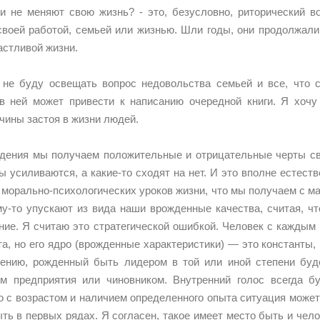
не меняют свою жизнь? - это, безусловно, риторический во
воей работой, семьей или жизнью. Шли годы, они продолжали 
астливой жизни.
не буду освещать вопрос недовольства семьей и все, что с 
в ней может привести к написанию очередной книги. Я хочу
чины застоя в жизни людей.
дения мы получаем положительные и отрицательные черты сво
ты усиливаются, а какие-то сходят на нет. И это вполне естест
х морально-психологических уроков жизни, что мы получаем с ма
му-то упускают из вида наши врожденные качества, считая, ч
ние. Я считаю это стратегической ошибкой. Человек с каждым 
та, но его ядро (врожденные характеристики) — это константы
ению, рожденный быть лидером в той или иной степени буд
м предприятия или чиновником. Внутренний голос всегда бу
то с возрастом и наличием определенного опыта ситуация может
ть в первых рядах. Я согласен, такое имеет место быть и челов