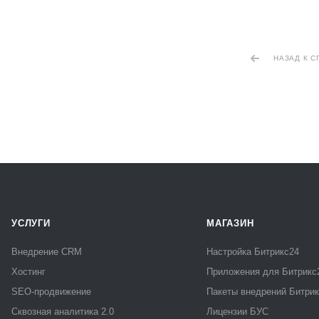
НАЗАД К С
УСЛУГИ
МАГАЗИН
Внедрение CRM
Настройка Битрикс24
Хостинг
Приложения для Битрикс
SEO-продвижение
Пакеты внедрений Битри
Сквозная аналитика 2.0
Лицензии БУС