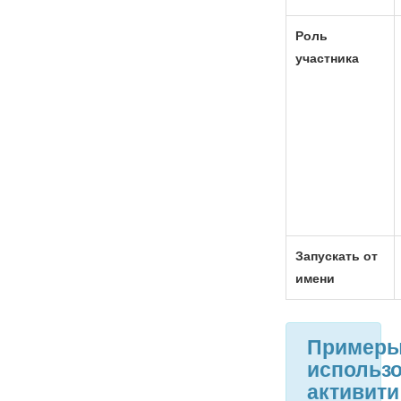
Роль
участника
Запускать от
имени
Пример
использ
активити