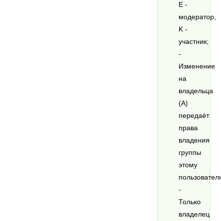
E -
модератор,
K -
участник;
-
Изменение
на
владельца
(A)
передаёт
права
владения
группы
этому
пользовател
-
Только
владелец