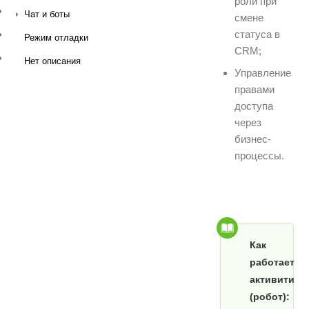
роли при
Чат и боты
смене
статуса в
Режим отладки
CRM;
Нет описания
Управление
правами
доступа
через
бизнес-
процессы.
Как
работает
активити
(робот):