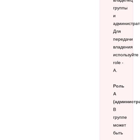
группы
и
администрат
Для
передачи
владения
используйте
role -
A.
Роль
A
(администра
В
группе
может
быть