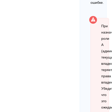
ошибке.
При
назна
роли
A
(адми
текущ
владе
теряе
права
владе
Убеди
что
это
ожида