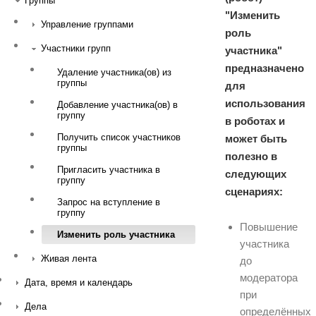
Группы
"Изменить
Управление группами
роль
Участники групп
участника"
предназначено
Удаление участника(ов) из
группы
для
использования
Добавление участника(ов) в
группу
в роботах и
Получить список участников
может быть
группы
полезно в
Пригласить участника в
следующих
группу
сценариях:
Запрос на вступление в
группу
Повышение
Изменить роль участника
участника
Живая лента
до
модератора
Дата, время и календарь
при
Дела
определённых