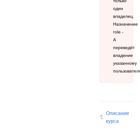
только
один
владелец.
Назначение
role -
A
переведёт
владение
указанному
пользовател
Описание
курса